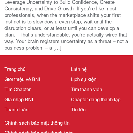
Leverage Uncertainty to Build Confidence, Create
Consistency, and Drive Growth If you’re like most
professionals, when the marketplace shifts your first
instinct is to slow down, even stop, wait until the
disruption clears, or at least until you can develop a
plan. That’s understandable, you’re actually wired that
way. Your brain registers uncertainty as a threat – not a
business problem – a […]
Trang chủ
Liên hệ
Giới thiệu về BNI
Lịch sự kiện
Tìm Chapter
Tìm thành viên
Gia nhập BNI
Chapter đang thành lập
Thanh toán
Tin tức
Chính sách bảo mật thông tin
Chính sách bảo mật thanh toán